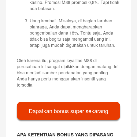
kasino. Promosi M88 promosi 0,8%. Tapi tidak
ada batasan.
Uang kembali. Misalnya, di bagian taruhan
olahraga, Anda dapat mengharapkan
pengembalian dana 18%. Tentu saja, Anda
tidak bisa begitu saja mengambil uang ini,
tetapi juga mudah digunakan untuk taruhan.
Oleh karena itu, program loyalitas M88 di
perusahaan ini sangat dipikirkan dengan matang. Ini
bisa menjadi sumber pendapatan yang penting.
Anda hanya perlu menggunakan insentif yang
tersedia.
Dapatkan bonus super sekarang
APA KETENTUAN BONUS YANG DIPASANG