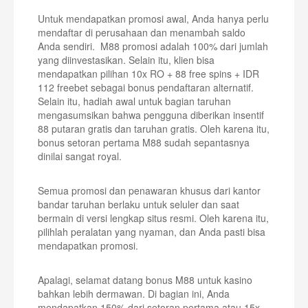
Untuk mendapatkan promosi awal, Anda hanya perlu
mendaftar di perusahaan dan menambah saldo
Anda sendiri. M88 promosi adalah 100% dari jumlah
yang diinvestasikan. Selain itu, klien bisa
mendapatkan pilihan 10x RO + 88 free spins + IDR
112 freebet sebagai bonus pendaftaran alternatif.
Selain itu, hadiah awal untuk bagian taruhan
mengasumsikan bahwa pengguna diberikan insentif
88 putaran gratis dan taruhan gratis. Oleh karena itu,
bonus setoran pertama M88 sudah sepantasnya
dinilai sangat royal.
Semua promosi dan penawaran khusus dari kantor
bandar taruhan berlaku untuk seluler dan saat
bermain di versi lengkap situs resmi. Oleh karena itu,
pilihlah peralatan yang nyaman, dan Anda pasti bisa
mendapatkan promosi.
Apalagi, selamat datang bonus M88 untuk kasino
bahkan lebih dermawan. Di bagian ini, Anda
mendapatkan 150% dari setoran pertama atau 15x