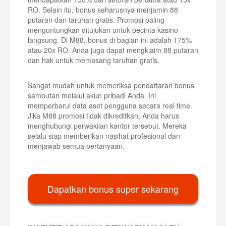
RO. Selain itu, bonus seharusnya menjamin 88
putaran dan taruhan gratis. Promosi paling
menguntungkan ditujukan untuk pecinta kasino
langsung. Di M88, bonus di bagian ini adalah 175%
atau 20x RO. Anda juga dapat mengklaim 88 putaran
dan hak untuk memasang taruhan gratis.
Sangat mudah untuk memeriksa pendaftaran bonus
sambutan melalui akun pribadi Anda. Ini
memperbarui data aset pengguna secara real time.
Jika M88 promosi tidak dikreditkan, Anda harus
menghubungi perwakilan kantor tersebut. Mereka
selalu siap memberikan nasihat profesional dan
menjawab semua pertanyaan.
Dapatkan bonus super sekarang