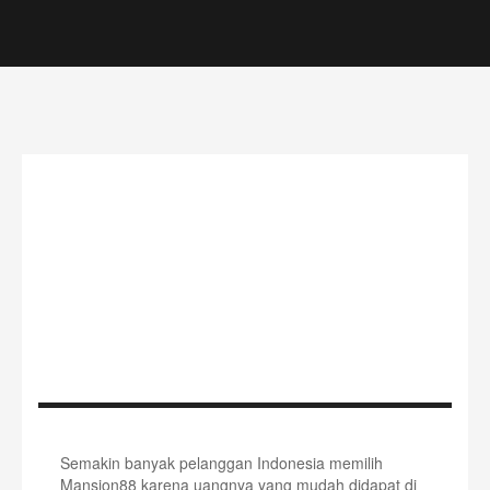
Semakin banyak pelanggan Indonesia memilih
Mansion88 karena uangnya yang mudah didapat di