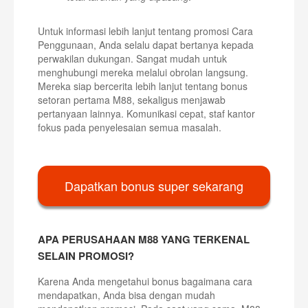
Untuk informasi lebih lanjut tentang promosi Cara
Penggunaan, Anda selalu dapat bertanya kepada
perwakilan dukungan. Sangat mudah untuk
menghubungi mereka melalui obrolan langsung.
Mereka siap bercerita lebih lanjut tentang bonus
setoran pertama M88, sekaligus menjawab
pertanyaan lainnya. Komunikasi cepat, staf kantor
fokus pada penyelesaian semua masalah.
Dapatkan bonus super sekarang
APA PERUSAHAAN M88 YANG TERKENAL
SELAIN PROMOSI?
Karena Anda mengetahui bonus bagaimana cara
mendapatkan, Anda bisa dengan mudah