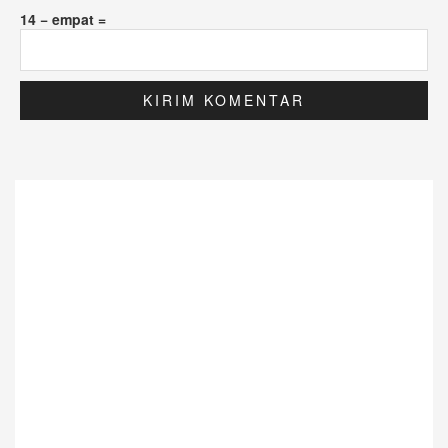
14 − empat =