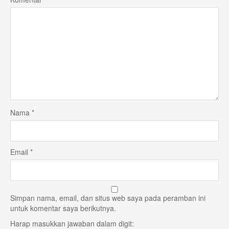
Nama
*
Email
*
Simpan nama, email, dan situs web saya pada peramban ini
untuk komentar saya berikutnya.
Harap masukkan jawaban dalam digit: