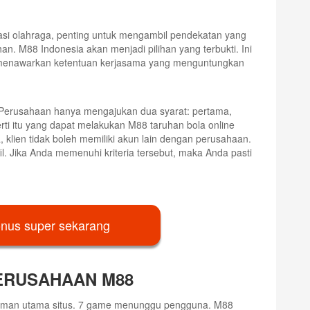
tasi olahraga, penting untuk mengambil pendekatan yang
n. M88 Indonesia akan menjadi pilihan yang terbukti. Ini
n menawarkan ketentuan kerjasama yang menguntungkan
a. Perusahaan hanya mengajukan dua syarat: pertama,
ti itu yang dapat melakukan M88 taruhan bola online
 klien tidak boleh memiliki akun lain dengan perusahaan.
l. Jika Anda memenuhi kriteria tersebut, maka Anda pasti
nus super sekarang
PERUSAHAAN M88
alaman utama situs. 7 game menunggu pengguna. M88