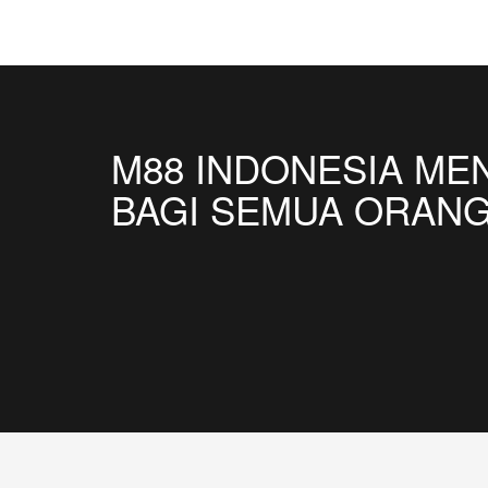
M88 INDONESIA M
BAGI SEMUA ORAN