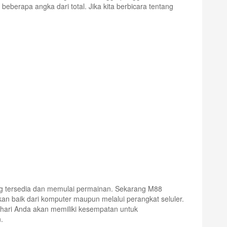
berapa angka dari total. Jika kita berbicara tentang
ng tersedia dan memulai permainan. Sekarang M88
n baik dari komputer maupun melalui perangkat seluler.
p hari Anda akan memiliki kesempatan untuk
.