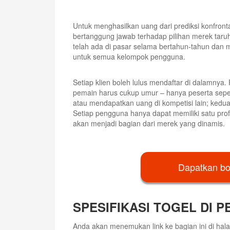
Untuk menghasilkan uang dari prediksi konfron
bertanggung jawab terhadap pilihan merek taruha
telah ada di pasar selama bertahun-tahun da
untuk semua kelompok pengguna.
Setiap klien boleh lulus mendaftar di dalamny
pemain harus cukup umur – hanya peserta seper
atau mendapatkan uang di kompetisi lain; kedua,
Setiap pengguna hanya dapat memiliki satu profi
akan menjadi bagian dari merek yang dinamis.
Dapatkan bo
SPESIFIKASI TOGEL DI 
Anda akan menemukan link ke bagian ini di h